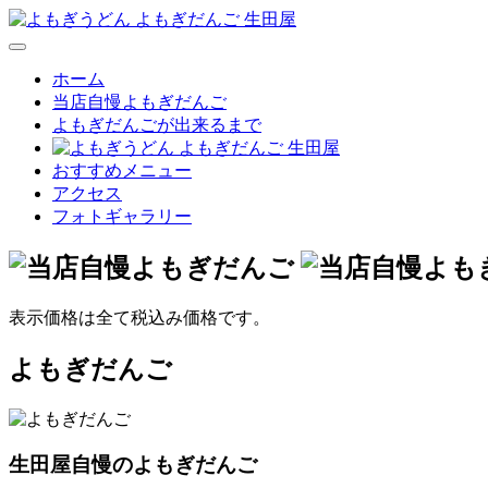
コ
ン
メ
テ
ニ
ホーム
ン
ュ
当店自慢よもぎだんご
ツ
ー
よもぎだんごが出来るまで
へ
ス
おすすめメニュー
キ
アクセス
ッ
フォトギャラリー
プ
表示価格は全て税込み価格です。
よもぎだんご
生田屋自慢のよもぎだんご